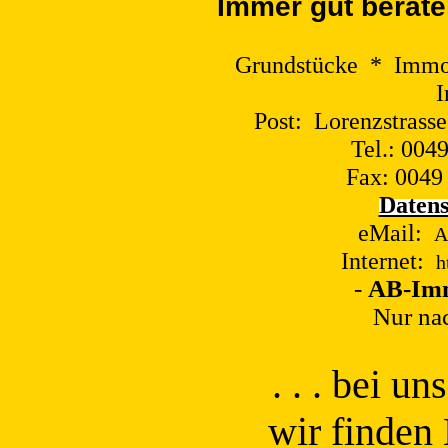
I
mmer gut berate
Grundstücke * Immo
I
Post: Lorenzstrass
Tel.: 0049
Fax: 0049 
Datens
eMail:
A
Internet:
h
-
AB-Im
Nur na
. . . b
ei uns
wir finden